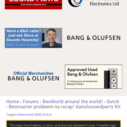
Home
›
Forums
›
BeoWorld around the world!
›
Dutch
›
Beomaster probleem na recap! danishsoundparts Kit
Tagged:
Beomaster 6000
,
Dutch
This topic has 0 replies, 1 voice, and was last updated
1 year, 7 months ago