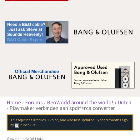
Home
›
Forums
›
BeoWorld around the world!
›
Dutch
›
Playmaker verbinden aan spdif>rca converter
This topic has 0 replies, 1 voice, and was last updated
1 year, 9 months ago
by
ruben1975
.
Viewing 1 post (of 1 total)