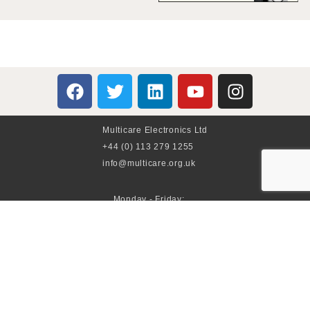
Multicare Electronics Ltd
+44 (0) 113 279 1255
info@multicare.org.uk
Monday - Friday:
09:00AM - 17:00PM
Global Terms & Conditions
Global Terms & Conditions (BeoWorld)
Advertise With Us