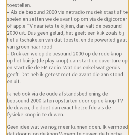
toestellen.
– Als de besound 2000 via netradio muziek staat af te
spelen en zetten we de avant op om via de digicorder
of apple TV naar iets te kijken, dan valt de besound
2000 uit. Dus geen geluid, het geeft een klik zoals bij
het uitschakelen van dat toestel en de powerled gaat
van groen naar rood.
– Drukken we op de besound 2000 op de rode knop
op het buisje (de play knop) dan start de ouverture op
en start die de FM radio. Wat dus enkel wat geruis
geeft. Dat heb ik getest met de avant die aan stond
en uit.
Ik heb ook via de oude afstandsbediening de
beosound 2000 laten opstarten door op de knop TV
de duwen, die doet dan exact hetzelfde als de
fysieke knop in te duwen.
Geen idee wat we nog meer kunnen doen. Ik vermoed
dat door is op de knop V-mem te duwen de functie