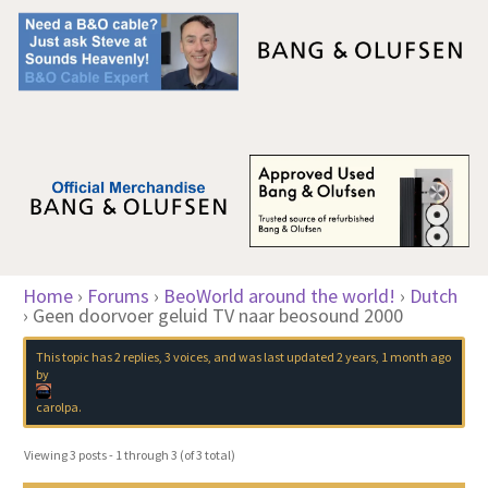
Home
›
Forums
›
BeoWorld around the world!
›
Dutch
›
Geen doorvoer geluid TV naar beosound 2000
This topic has 2 replies, 3 voices, and was last updated
2 years, 1 month ago
by
carolpa
.
Viewing 3 posts - 1 through 3 (of 3 total)