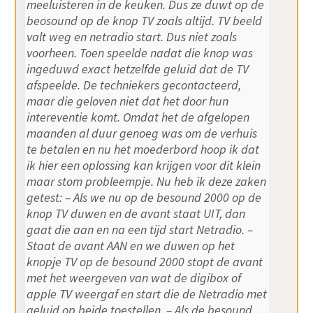
meeluisteren in de keuken. Dus ze duwt op de
beosound op de knop TV zoals altijd. TV beeld
valt weg en netradio start. Dus niet zoals
voorheen. Toen speelde nadat die knop was
ingeduwd exact hetzelfde geluid dat de TV
afspeelde. De techniekers gecontacteerd,
maar die geloven niet dat het door hun
intereventie komt. Omdat het de afgelopen
maanden al duur genoeg was om de verhuis
te betalen en nu het moederbord hoop ik dat
ik hier een oplossing kan krijgen voor dit klein
maar stom probleempje. Nu heb ik deze zaken
getest: – Als we nu op de besound 2000 op de
knop TV duwen en de avant staat UIT, dan
gaat die aan en na een tijd start Netradio. –
Staat de avant AAN en we duwen op het
knopje TV op de besound 2000 stopt de avant
met het weergeven van wat de digibox of
apple TV weergaf en start die de Netradio met
geluid op beide toestellen. – Als de besound