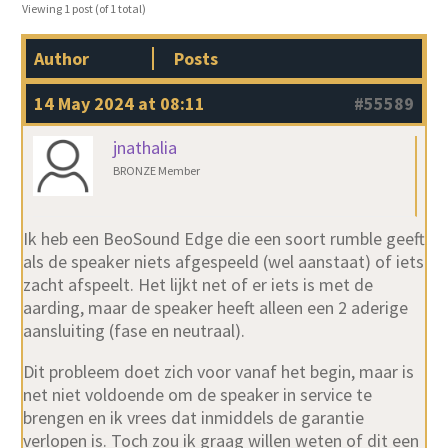
Viewing 1 post (of 1 total)
Author
Posts
14 May 2024 at 08:11
#55589
jnathalia
BRONZE Member
Ik heb een BeoSound Edge die een soort rumble geeft
als de speaker niets afgespeeld (wel aanstaat) of iets
zacht afspeelt. Het lijkt net of er iets is met de
aarding, maar de speaker heeft alleen een 2 aderige
aansluiting (fase en neutraal).
Dit probleem doet zich voor vanaf het begin, maar is
net niet voldoende om de speaker in service te
brengen en ik vrees dat inmiddels de garantie
verlopen is. Toch zou ik graag willen weten of dit een