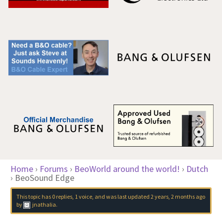
Home
›
Forums
›
BeoWorld around the world!
›
Dutch
›
BeoSound Edge
This topic has 0 replies, 1 voice, and was last updated
2 years, 2 months ago
by
jnathalia
.