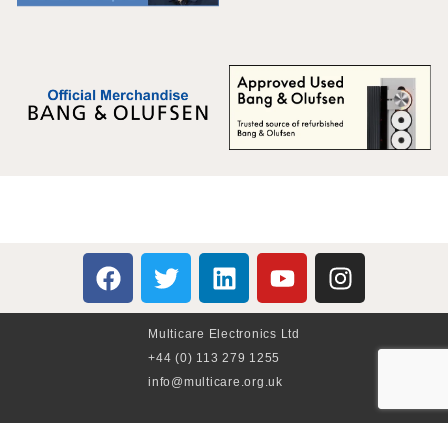
Multicare Electronics Ltd
+44 (0) 113 279 1255
info@multicare.org.uk
Monday - Friday: