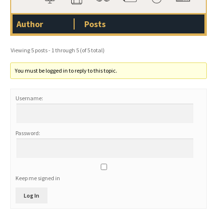
Author
Posts
Viewing 5 posts - 1 through 5 (of 5 total)
You must be logged in to reply to this topic.
Username:
Password:
Keep me signed in
Log In