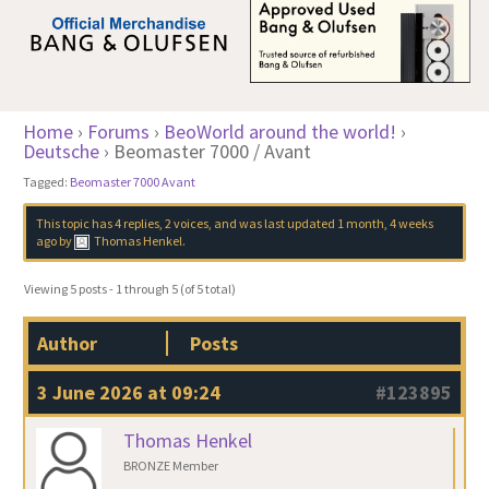
Home
›
Forums
›
BeoWorld around the world!
›
Deutsche
›
Beomaster 7000 / Avant
Tagged:
Beomaster 7000 Avant
This topic has 4 replies, 2 voices, and was last updated
1 month, 4 weeks
ago
by
Thomas Henkel
.
Viewing 5 posts - 1 through 5 (of 5 total)
Author
Posts
3 June 2026 at 09:24
#123895
Thomas Henkel
BRONZE Member