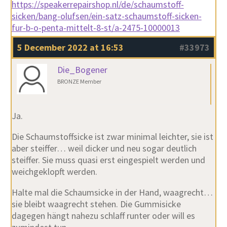
https://speakerrepairshop.nl/de/schaumstoff-
sicken/bang-olufsen/ein-satz-schaumstoff-sicken-
fur-b-o-penta-mittelt-8-st/a-2475-10000013
5 December 2022 at 16:53
#33973
Die_Bogener
BRONZE Member
Ja.
Die Schaumstoffsicke ist zwar minimal leichter, sie ist
aber steiffer… weil dicker und neu sogar deutlich
steiffer. Sie muss quasi erst eingespielt werden und
weichgeklopft werden.
Halte mal die Schaumsicke in der Hand, waagrecht…
sie bleibt waagrecht stehen. Die Gummisicke
dagegen hängt nahezu schlaff runter oder will es