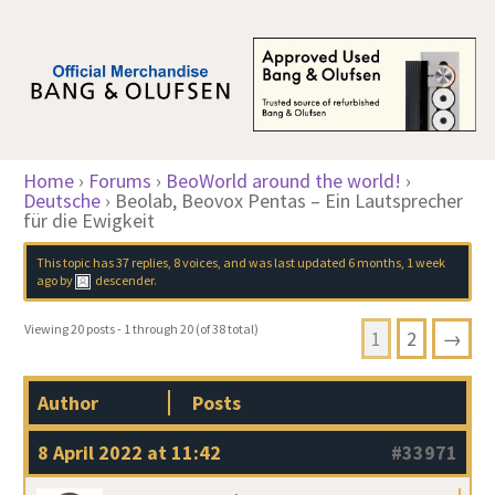
Home
›
Forums
›
BeoWorld around the world!
›
Deutsche
›
Beolab, Beovox Pentas – Ein Lautsprecher
für die Ewigkeit
This topic has 37 replies, 8 voices, and was last updated
6 months, 1 week
ago
by
descender
.
Viewing 20 posts - 1 through 20 (of 38 total)
1
2
→
Author
Posts
8 April 2022 at 11:42
#33971